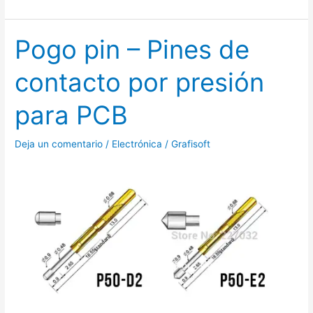
Pogo pin – Pines de
Pogo
pin
contacto por presión
–
Pines
para PCB
de
contacto
Deja un comentario
/
Electrónica
/
Grafisoft
por
presión
para
PCB