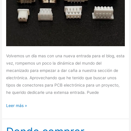
Volvemos un día mas con una nueva entrada para el blog, esta
vez, rompemos un poco la dinámica del mundo del
mecanizado para empezar a dar caña a nuestra sección de
electrónica. Aprovechando que he tenido que buscar unos
tipos de conectores para PCB electrónica para un proyecto,
he querido dedicarle una extensa entrada. Puede
Leer más »
Donde