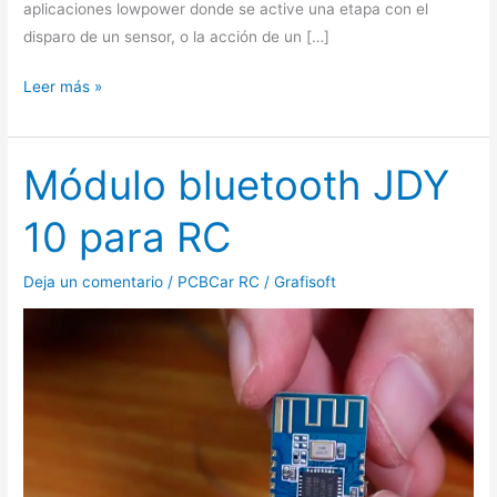
aplicaciones lowpower donde se active una etapa con el
disparo de un sensor, o la acción de un […]
Leer más »
Módulo bluetooth JDY
Módulo
bluetooth
10 para RC
JDY
10
Deja un comentario
/
PCBCar RC
/
Grafisoft
para
RC