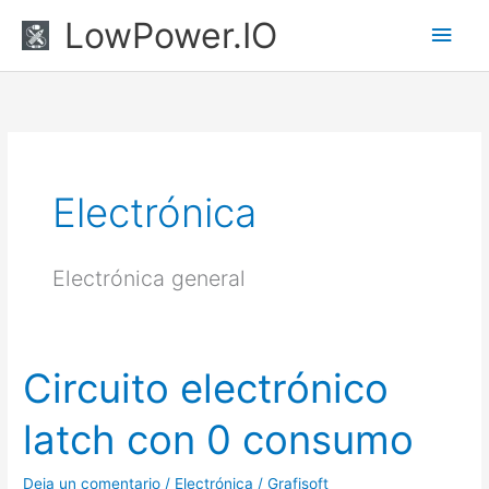
Ir
Men
LowPower.IO
al
princ
contenido
Electrónica
Electrónica general
Circuito electrónico
Circuito
electrónico
latch con 0 consumo
latch
con
Deja un comentario
/
Electrónica
/
Grafisoft
0