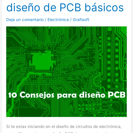
diseño de PCB básicos
para
el
Deja un comentario
/
Electrónica
/
Grafisoft
diseño
de
PCB
básicos
Si te estas iniciando en el diseño de circuitos de electrónica,