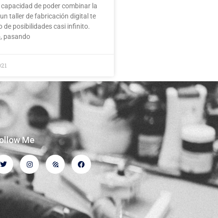
a capacidad de poder combinar la
un taller de fabricación digital te
de posibilidades casi infinito.
, pasando
021
ollow Me
T
I
F
F
w
n
o
a
i
s
r
c
t
t
u
e
t
a
m
b
e
g
b
o
r
r
e
o
a
e
k
m