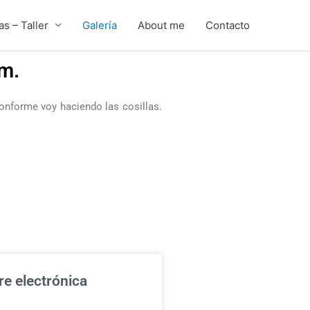
s – Taller
Galería
About me
Contacto
am.
onforme voy haciendo las cosillas.
e electrónica