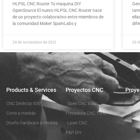
HLPSL CNC Router Tu maquina DIY
Gen
OpenSource El nuevo HLPSL CNC Router nace
tam
de un proyecto colaborativo entre miembros de
ell
la comunidad Maker SpainLabs y
dif
24 de noviembre de 2021
29 d
Products & Services
Proyectos CNC
Proye
CNC Desktop 500
Open CNC Basic
Electro
Corte a medida
Fresadora CNC 1500
IoT
Diseño hardware a medida
Laser CNC
P&P DIY