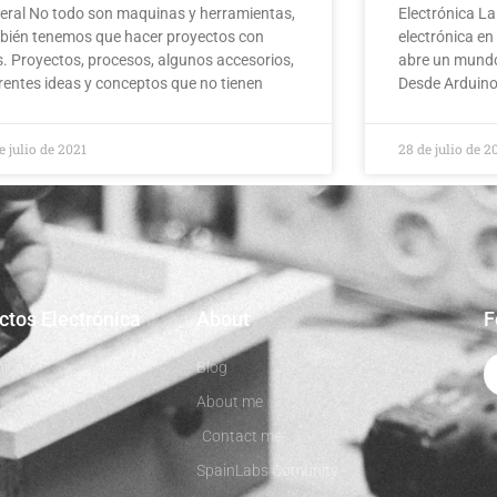
eral No todo son maquinas y herramientas,
Electrónica L
bién tenemos que hacer proyectos con
electrónica en 
as. Proyectos, procesos, algunos accesorios,
abre un mundo 
erentes ideas y conceptos que no tienen
Desde Arduino
e julio de 2021
28 de julio de 2
ctos Electrónica
About
F
nica
Blog
About me
Contact me
SpainLabs Comunity