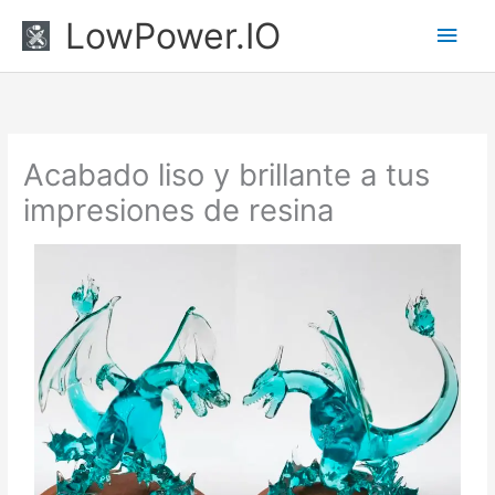
Ir
Men
LowPower.IO
al
princ
contenido
Acabado liso y brillante a tus
impresiones de resina