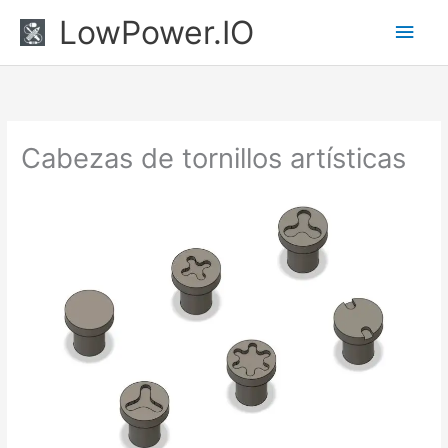
Ir
Men
LowPower.IO
al
princ
contenido
Cabezas de tornillos artísticas