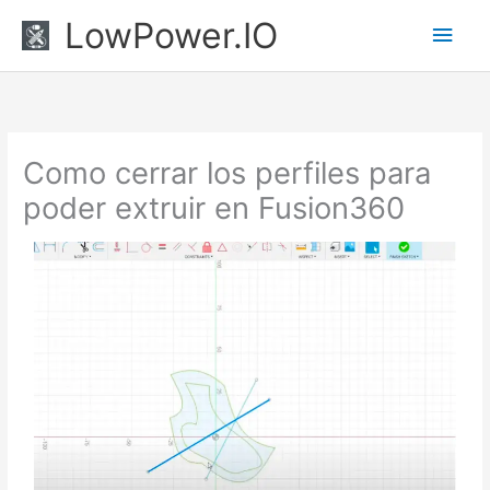
Ir
Men
LowPower.IO
al
princ
contenido
Como cerrar los perfiles para
poder extruir en Fusion360