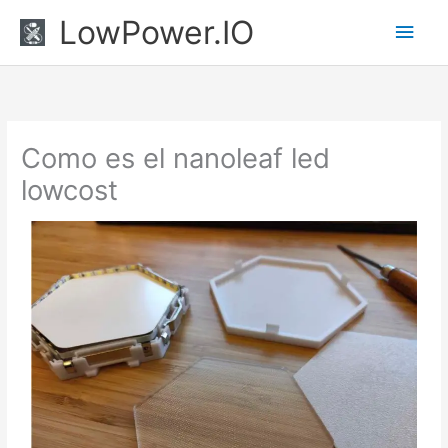
Ir
Men
LowPower.IO
al
princ
contenido
Como es el nanoleaf led
lowcost