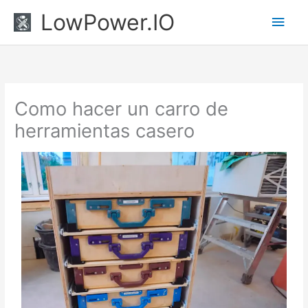
Ir
Men
LowPower.IO
al
princ
contenido
Como hacer un carro de
herramientas casero