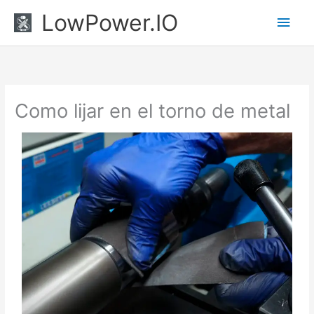
Ir
Men
LowPower.IO
al
princ
contenido
Como lijar en el torno de metal