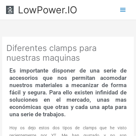
Ir
Men
LowPower.IO
al
princ
contenido
Diferentes clamps para
nuestras maquinas
Es importante disponer de una serie de
accesorios que nos permitan acomodar
nuestros materiales a mecanizar de forma
fácil y segura. Para ello existen infinidad de
soluciones en el mercado, unas mas
económicas que otras y cada una apta para
una serie de trabajos.
Hoy os dejo estos dos tipos de clamps que he visto
recientemente por YT. Me han gustado y no son