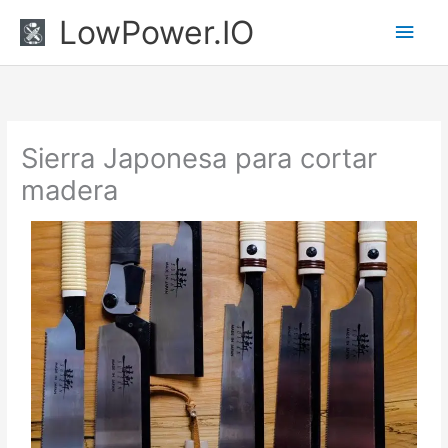
Ir
Men
LowPower.IO
al
princ
contenido
Sierra Japonesa para cortar
madera