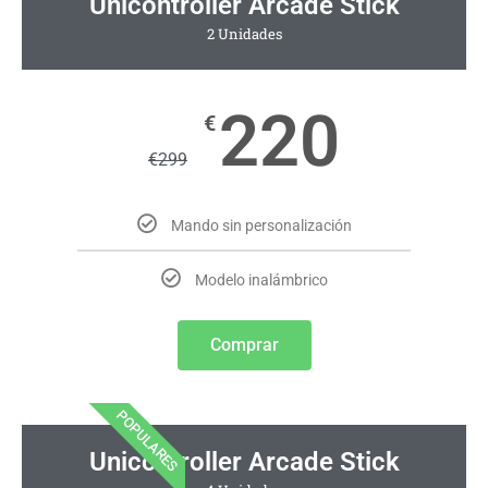
Unicontroller Arcade Stick
2 Unidades
220
€
€
299
Mando sin personalización
Modelo inalámbrico
Comprar
POPULARES
Unicontroller Arcade Stick