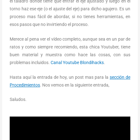
el taladro donde tiene que entrar el eje ajustado y luego en el
torno haz ese eje (o el ajuste del eje) para dicho agujero. Es un
proceso mas fácil de abordar, si no tienes herramientas, en
esos pasos que no invirtiendo el proceso.
Merece al pena ver el vídeo completo, aunque sea en un par de
ratos y como siempre recomiendo, esta chica Youtuber, tiene
buen material y muestra como hace las cosas, con sus
problemas incluidos.
Canal Youtube Blondihacks
.
Hasta aquí la entrada de hoy, un post mas para la
sección de
Procedimientos
. Nos vemos en la siguiente entrada,
Saludos.