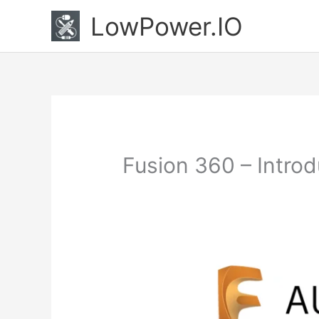
Ir
LowPower.IO
al
contenido
Fusion 360 – Intro