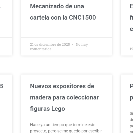
L
Mecanizado de una
E
cartela con la CNC1500
f
e
21 de diciembre de 2025
No hay
comentarios
1
B
Nuevos expositores de
P
madera para coleccionar
p
figuras Lego
S
d
l
Hace ya un tiempo que termine este
p
proyecto, pero se me quedo por escribir
p