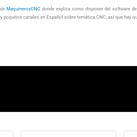
 de
MaquinerosCNC
donde explica como disponer del software de 
poquitos canales en Español sobre temática CNC, así que hay que 