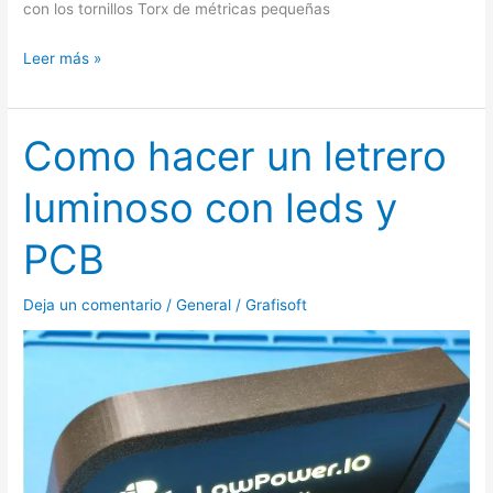
con los tornillos Torx de métricas pequeñas
Leer más »
Como hacer un letrero
Como
hacer
luminoso con leds y
un
letrero
PCB
luminoso
con
Deja un comentario
/
General
/
Grafisoft
leds
y
PCB