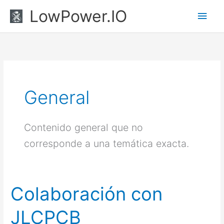
Ir
Men
LowPower.IO
al
princ
contenido
General
Contenido general que no
corresponde a una temática exacta.
Colaboración con
Colaboración
con
JLCPCB
JLCPCB