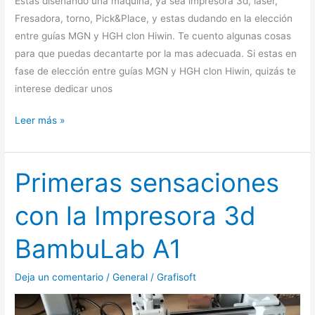
Estas diseñando una maquina, ya sea impresora 3d, laser,
Fresadora, torno, Pick&Place, y estas dudando en la elección
entre guías MGN y HGH clon Hiwin. Te cuento algunas cosas
para que puedas decantarte por la mas adecuada. Si estas en
fase de elección entre guías MGN y HGH clon Hiwin, quizás te
interese dedicar unos
Leer más »
Primeras sensaciones
Primeras
sensaciones
con la Impresora 3d
con
la
BambuLab A1
Impresora
3d
Deja un comentario
/
General
/
Grafisoft
BambuLab
A1