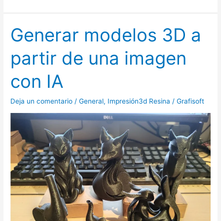
Generar modelos 3D a
Generar
modelos
partir de una imagen
3D
a
con IA
partir
de
Deja un comentario
/
General
,
Impresión3d Resina
/
Grafisoft
una
imagen
con
IA