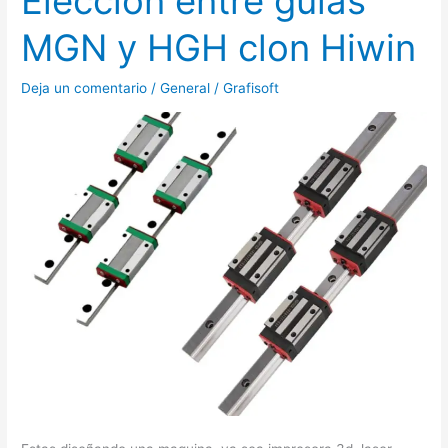
Elección entre guías
entre
MGN y HGH clon Hiwin
guías
MGN
Deja un comentario
/
General
/
Grafisoft
y
HGH
clon
Hiwin