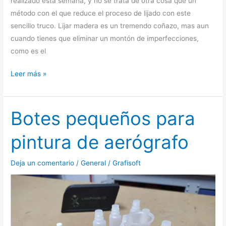
realizado esta semana, y no se trata de otra cosa que un
método con el que reduce el proceso de lijado con este
sencillo truco. Lijar madera es un tremendo coñazo, mas aun
cuando tienes que eliminar un montón de imperfecciones,
como es el
Leer más »
Botes pequeños para
Botes
pequeños
pintura de aerógrafo
para
pintura
Deja un comentario
/
General
/
Grafisoft
de
aerógrafo