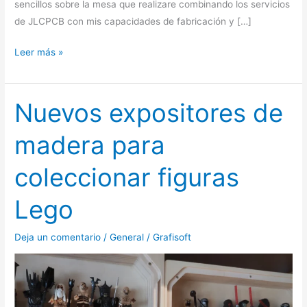
sencillos sobre la mesa que realizare combinando los servicios
de JLCPCB con mis capacidades de fabricación y […]
Leer más »
Nuevos expositores de
Nuevos
expositores
madera para
de
madera
coleccionar figuras
para
coleccionar
Lego
figuras
Lego
Deja un comentario
/
General
/
Grafisoft