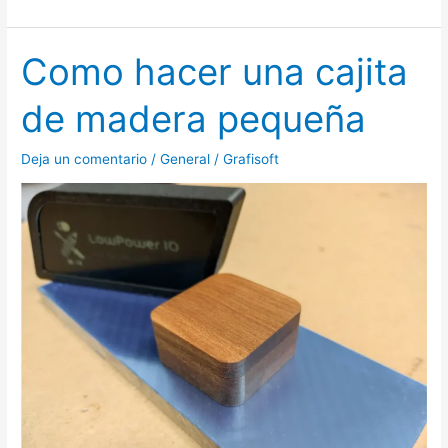
Como hacer una cajita
Como
hacer
de madera pequeña
una
cajita
Deja un comentario
/
General
/
Grafisoft
de
madera
pequeña