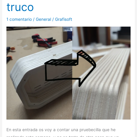
truco
lijado
con
1 comentario
/
General
/
Grafisoft
este
sencillo
truco
En esta entrada os voy a contar una pruebecilla que he