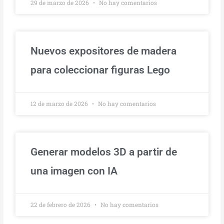
29 de marzo de 2026
No hay comentarios
Nuevos expositores de madera
para coleccionar figuras Lego
12 de marzo de 2026
No hay comentarios
Generar modelos 3D a partir de
una imagen con IA
22 de febrero de 2026
No hay comentarios