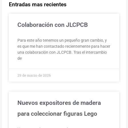
Entradas mas recientes
Colaboración con JLCPCB
Para este año tenemos un pequeño gran cambio, y
es que me han contactado recientemente para hacer
una colaboración con JLCPCB. Tras el intercambio
de
29 de marzo de 2026
Nuevos expositores de madera
para coleccionar figuras Lego