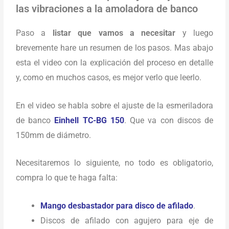
las vibraciones a la amoladora de banco
Paso a
listar que vamos a necesitar
y luego
brevemente hare un resumen de los pasos. Mas abajo
esta el video con la explicación del proceso en detalle
y, como en muchos casos, es mejor verlo que leerlo.
En el video se habla sobre el ajuste de la esmeriladora
de banco
Einhell TC-BG 150
. Que va con discos de
150mm de diámetro.
Necesitaremos lo siguiente, no todo es obligatorio,
compra lo que te haga falta:
Mango desbastador para disco de afilado
.
Discos de afilado con agujero para eje de