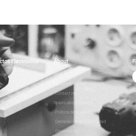
ctos Electrónica
About
F
nica
Blog
About me
Contact me
SpainLabs Comunity
Politica de cookies
Declaración de privaciadad
Descargo de