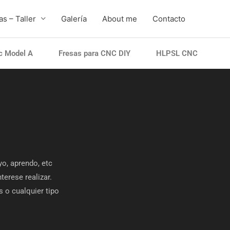
s – Taller
Galería
About me
Contacto
 Model A
Fresas para CNC DIY
HLPSL CNC
yo, aprendo, etc
terese realizar.
s o cualquier tipo