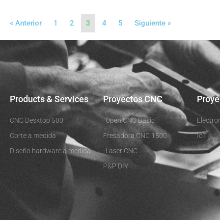
« Anterior
1
2
3
4
5
Siguiente »
Products & Services
Proyectos CNC
Proye
CNC Desktop 500
Open CNC Basic
Electro
Corte a medida
Fresadora CNC 1500
IoT
Diseño hardware a medida
Laser CNC
P&P DIY