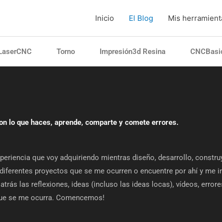
Inicio
El Blog
Mis herramienta
LaserCNC
Torno
Impresión3d Resina
CNCBasic
con lo que haces, aprende, comparte y comete errores.
periencia que voy adquiriendo mientras diseño, desarrollo, constru
diferentes proyectos que se me ocurren o encuentre por ahí y me in
atrás las reflexiones, ideas (incluso las ideas locas), vídeos, errore
que se me ocurra. Comencemos!