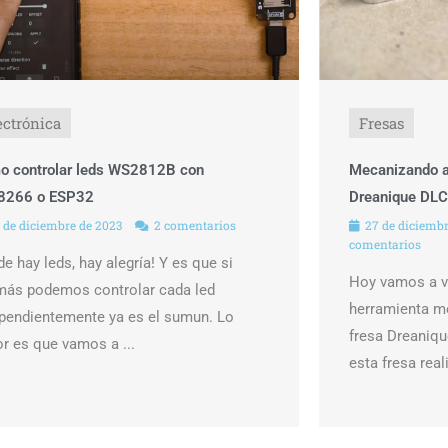
ectrónica
Fresas
o controlar leds WS2812B con
Mecanizando al
8266 o ESP32
Dreanique DLC
 de diciembre de 2023
2 comentarios
27 de diciemb
comentarios
e hay leds, hay alegría! Y es que si
Hoy vamos a ve
más podemos controlar cada led
herramienta m
pendientemente ya es el sumun. Lo
fresa Dreaniq
r es que vamos a ...
esta fresa real