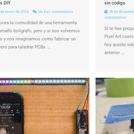
s DIY
sin código
 de enero de 2024
No hay comentarios
30 de diciembr
comentarios
ces la comodidad de una herramienta
Si te has preg
amaño bolígrafo, pero y si nos volvemos
Pixel Art cust
s y nos imaginamos como fabricar un
hoy quizás sal
cero para taladrar PCBs ...
anterior ...