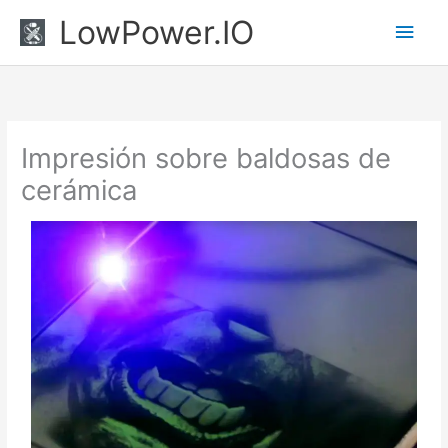
Ir
Men
LowPower.IO
al
princ
contenido
Impresión sobre baldosas de
cerámica