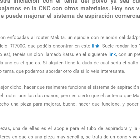
tra iniciación con el tema del polvo ya sea c
abajamos en la CNC con otros materiales. Hoy nos 
e puede mejorar el sistema de aspiración comercial 
son enfocadas al router Makita, un spindle con relación calidad/
delo RT700C, que podéis encontrar en este
link
. Suele rondar los
lo es), tenéis un clon llamado Katsu en el siguiente
link
, con un pr
a uno es el que es. Si alguien tiene la duda de cual seria el salto
o tema, que podemos abordar otro día si lo veis interesante.
jor dicho, hacer que realmente funcione el sistema de aspiración 
el router con las dos manos, pero es cierto que el sistema que Ma
echo una pieza para mejorar, bueno, hacer que funcione, y poder
ezas, una de ellas es el acople para el tubo de aspiradora y la 
terés en que es una pieza muy sencilla, se trata de un cono y ya e