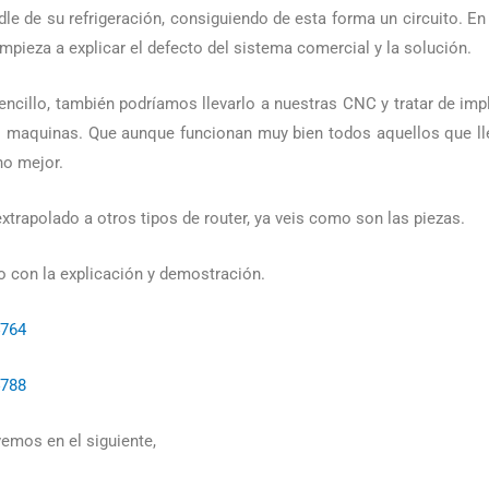
ndle de su refrigeración, consiguiendo de esta forma un circuito. E
empieza a explicar el defecto del sistema comercial y la solución.
ncillo, también podríamos llevarlo a nuestras CNC y tratar de imp
 maquinas. Que aunque funcionan muy bien todos aquellos que lleva
ho mejor.
trapolado a otros tipos de router, ya veis como son las piezas.
eo con la explicación y demostración.
4764
4788
vemos en el siguiente,