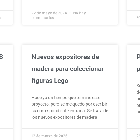
22 de mayo de 2024
No hay
os
comentarios
3
B
Nuevos expositores de
P
madera para coleccionar
p
figuras Lego
S
d
l
Hace ya un tiempo que termine este
p
proyecto, pero se me quedo por escribir
p
su correspondiente entrada. Se trata de
u
los nuevos expositores de madera
12 de marzo de 2026
2