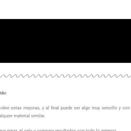
ido:
sobre estas mejoras, y al final puede ser algo muy sencillo y co
lquier material similar.
a pieza, el celo y compara resultados con todo lo anterior.