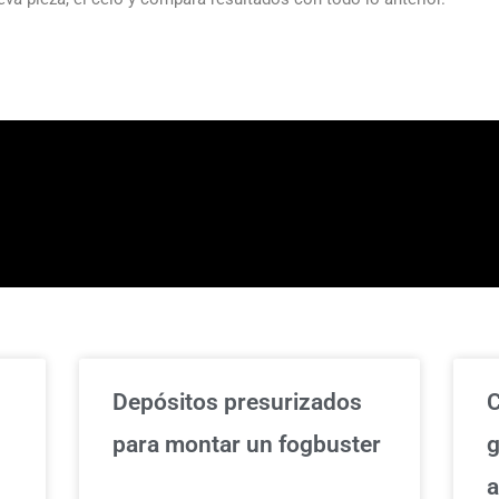
Depósitos presurizados
C
para montar un fogbuster
g
a