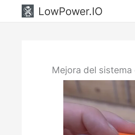
Ir
LowPower.IO
al
contenido
Mejora del sistema 