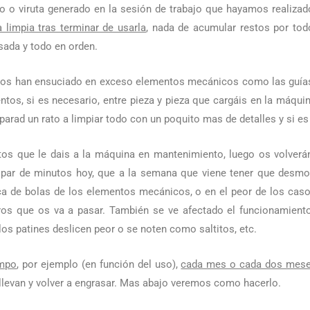
vo o viruta generado en la sesión de trabajo que hayamos realizad
limpia tras terminar de usarla
, nada de acumular restos por tod
sada y todo en orden.
 nos han ensuciado en exceso elementos mecánicos como las guías y
ntos, si es necesario, entre pieza y pieza que cargáis en la máquina
a parad un rato a limpiar todo con un poquito mas de detalles y si es
os que le dais a la máquina en mantenimiento, luego os volverá
n par de minutos hoy, que a la semana que viene tener que desmo
rca de bolas de los elementos mecánicos, o en el peor de los cas
eeros que os va a pasar. También se ve afectado el funcionamient
os patines deslicen peor o se noten como saltitos, etc.
empo
, por ejemplo (en función del uso),
cada mes o cada dos mes
ue llevan y volver a engrasar. Mas abajo veremos como hacerlo.