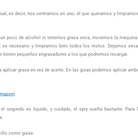
ual, es decir, nos centramos en uno, el que queramos y limpiamos g
 y un poco de alcohol si tenemos grasa seca, movemos la maquina a
i es necesario y limpiamos bien todos los restos. Dejamos seca
ue tienen pequeños engrasadores a los que podremos recargar.
 aplicar grasa en vez de aceite. En las guías podemos aplicar ambo
.
Amazon
).
, el segundo es liquido, y cuidado, el spry suelta bastante. Para
s.
sillo como guías: