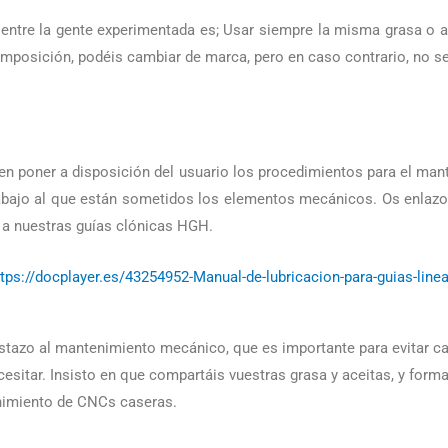
entre la gente experimentada es; Usar siempre la misma grasa o ace
mposición, podéis cambiar de marca, pero en caso contrario, no s
n poner a disposición del usuario los procedimientos para el man
trabajo al que están sometidos los elementos mecánicos. Os enlazo
 a nuestras guías clónicas HGH.
ttps://docplayer.es/43254952-Manual-de-lubricacion-para-guias-linea
vistazo al mantenimiento mecánico, que es importante para evitar c
cesitar. Insisto en que compartáis vuestras grasa y aceitas, y form
nimiento de CNCs caseras.