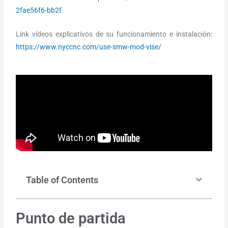
2fae56f6-bb2f
Link vídeos explicativos de su funcionamiento e instalación:
https://www.nyccnc.com/use-smw-mod-vise/
Table of Contents
Punto de partida