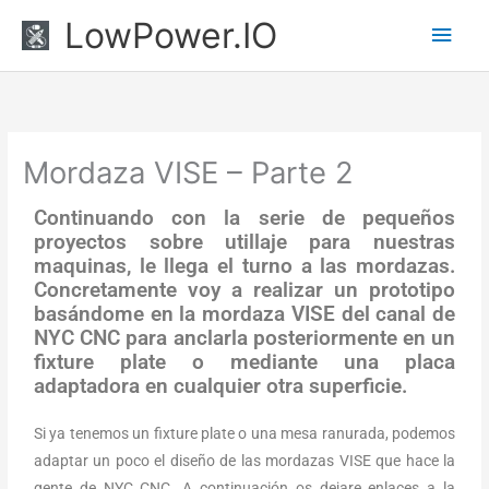
Ir
Men
LowPower.IO
al
princ
contenido
Mordaza VISE – Parte 2
Continuando con la serie de pequeños
proyectos sobre utillaje para nuestras
maquinas, le llega el turno a las mordazas.
Concretamente voy a realizar un prototipo
basándome en la mordaza VISE del canal de
NYC CNC para anclarla posteriormente en un
fixture plate o mediante una placa
adaptadora en cualquier otra superficie.
Si ya tenemos un fixture plate o una mesa ranurada, podemos
adaptar un poco el diseño de las mordazas VISE que hace la
gente de NYC CNC. A continuación os dejare enlaces a la