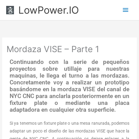
Ir
Men
LowPower.IO
al
princ
contenido
Mordaza VISE – Parte 1
Continuando con la serie de pequeños
proyectos sobre utillaje para nuestras
maquinas, le llega el turno a las mordazas.
Concretamente voy a realizar un prototipo
basándome en la mordaza VISE del canal de
NYC CNC para anclarla posteriormente en un
fixture plate o mediante una placa
adaptadora en cualquier otra superficie.
Si ya tenemos un fixture plate o una mesa ranurada, podemos
adaptar un poco el diseño de las mordazas VISE que hace la
gente de NYC CNC. A continuación os dejare enlaces a la