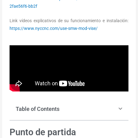
2fae56f6-bb2f
Link vídeos explicativos de su funcionamiento e instalación:
https://www.nyccnc.com/use-smw-mod-vise/
Table of Contents
Punto de partida