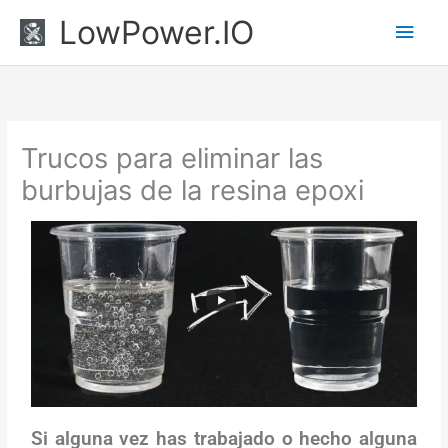
Ir
Men
LowPower.IO
al
princ
contenido
Trucos para eliminar las
burbujas de la resina epoxi
Si alguna vez has trabajado o hecho alguna