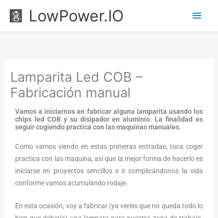
Ir
Men
LowPower.IO
al
princ
contenido
Lamparita Led COB –
Fabricación manual
Vamos a iniciarnos en fabricar alguna lamparita usando los
chips led COB y su disipador en aluminio. La finalidad es
seguir cogiendo practica con las maquinas manuales.
Como vamos viendo en estas primeras entradas, toca coger
practica con las maquina, así que la mejor forma de hacerlo es
iniciarse en proyectos sencillos e ir complicándonos la vida
conforme vamos acumulando rodaje.
En esta ocasión, voy a fabricar (ya veréis que no queda todo lo
bien que debería) una lampara para nuestra zona de trabajo.